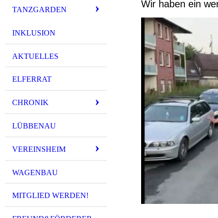
Wir haben ein weni
TANZGARDEN
INKLUSION
AKTUELLES
ELFERRAT
CHRONIK
LÜBBENAU
VEREINSHEIM
WAGENBAU
MITGLIED WERDEN!