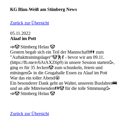
KG Blau-Weiß am Stimberg News
Zurück zur Übersicht
05.11.2022
Alaaf im Pott
📣🤡 Stimberg Helau 🤡
Gestern begab sich ein Teil der Mannschafft👫 zum
"Auftakttrainingslager"🤡🕺💃 - bevor wir am 09.11.
(https://fb.me/e/6AtAXZ6p9) in unsere Session starten🥳,
ging es für 35 Jecken🤡 zum schunkeln, feiern und
mitsingen🥳 in die Grugahalle Essen zu Alaaf im Pott
War das ein toller Abend🤩
Ein besonderer Dank geht an Walter, unserem Busfahrer🚌
und an alle Mitreisenden👫🤡 für die tolle Stimmung🥳
📣🤡 Stimberg Helau 🤡
Zurück zur Übersicht