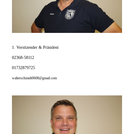
Walter Schmidt
1. Vorsitzender & Präsident
02368-58112
01732879725
walterschmidt0608@gmail.com